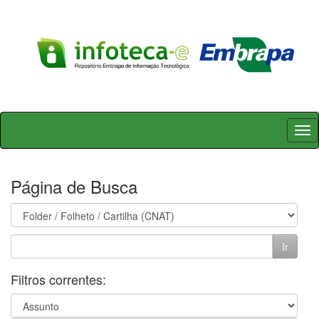
Skip
navigation
Página de Busca
Filtros correntes: