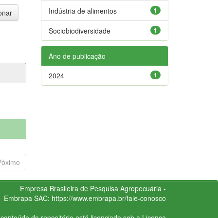
Indústria de alimentos
1
Sociobiodiversidade
1
Ano de publicação
2024
1
Póximo
Empresa Brasileira de Pesquisa Agropecuária -
Embrapa
SAC:
https://www.embrapa.br/fale-conosco
conteúdo do repositório está licenciado sob a Licença