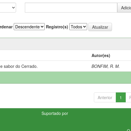
rdenar
Registro(s)
Autor(es)
 e sabor do Cerrado.
BONFIM, R. M.
Anterior
1
Suportado por
O 