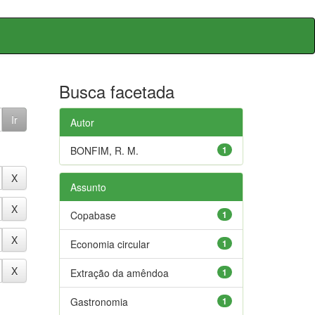
Busca facetada
Autor
BONFIM, R. M.
1
Assunto
Copabase
1
Economia circular
1
Extração da amêndoa
1
Gastronomia
1