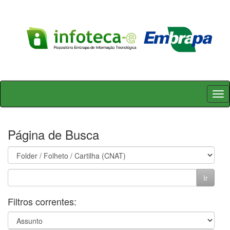
Skip
navigation
Página de Busca
Filtros correntes: