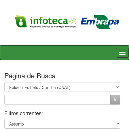
Skip
navigation
Página de Busca
Filtros correntes: