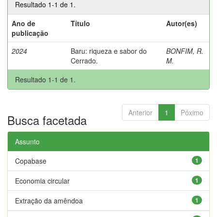
Resultado 1-1 de 1.
Ano de
Título
Autor(es)
publicação
2024
Baru: riqueza e sabor do
BONFIM, R.
Cerrado.
M.
Resultado 1-1 de 1.
Anterior
1
Póximo
Busca facetada
Assunto
Copabase
1
Economia circular
1
Extração da amêndoa
1