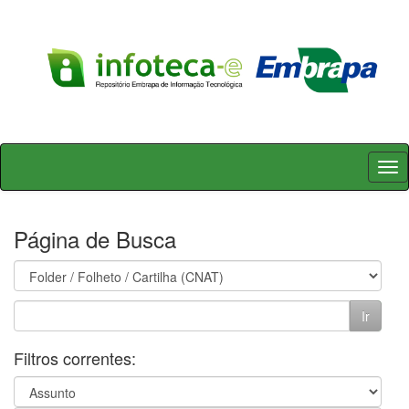
Skip
navigation
Página de Busca
Filtros correntes: