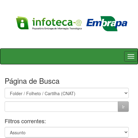
Skip
navigation
Página de Busca
Filtros correntes: