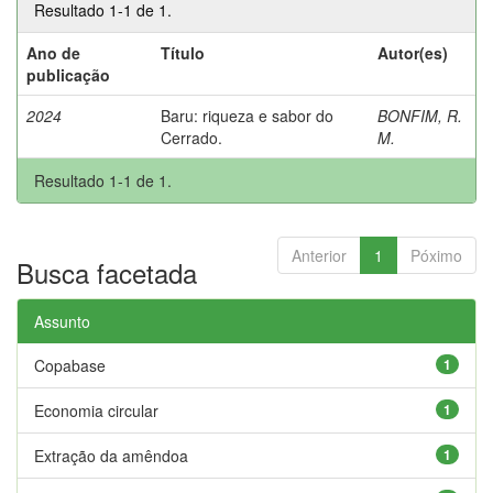
Resultado 1-1 de 1.
Ano de
Título
Autor(es)
publicação
2024
Baru: riqueza e sabor do
BONFIM, R.
Cerrado.
M.
Resultado 1-1 de 1.
Anterior
1
Póximo
Busca facetada
Assunto
Copabase
1
Economia circular
1
Extração da amêndoa
1