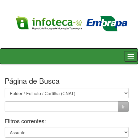
Skip
navigation
Página de Busca
Filtros correntes: