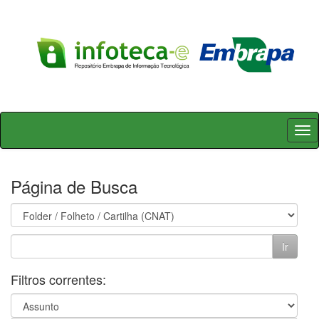
Skip
navigation
Página de Busca
Filtros correntes: