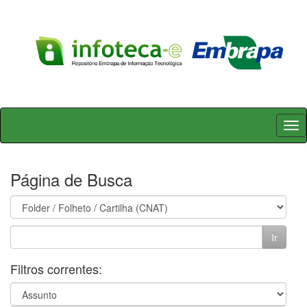
Skip
navigation
Página de Busca
Filtros correntes: