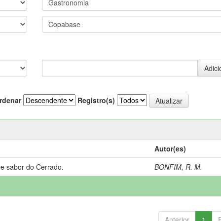
rdenar
Registro(s)
Autor(es)
 e sabor do Cerrado.
BONFIM, R. M.
Anterior
1