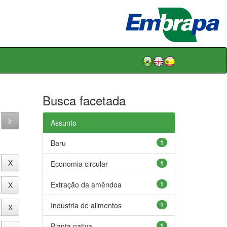
Busca facetada
Assunto
Baru
1
Economia circular
1
Extração da amêndoa
1
Indústria de alimentos
1
Planta nativa
1