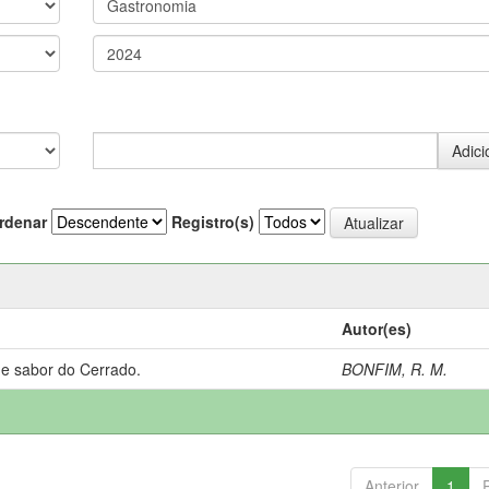
rdenar
Registro(s)
Autor(es)
 e sabor do Cerrado.
BONFIM, R. M.
Anterior
1