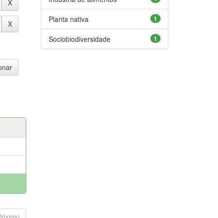
Planta nativa
1
Sociobiodiversidade
1
Póximo