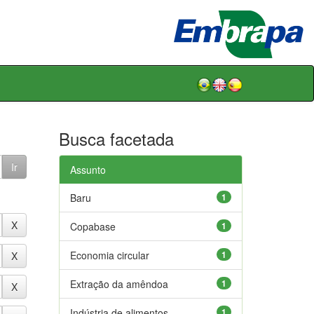
Busca facetada
Assunto
Baru
1
Copabase
1
Economia circular
1
Extração da amêndoa
1
Indústria de alimentos
1