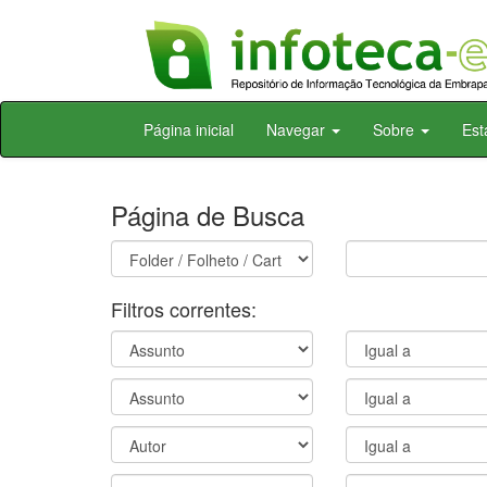
Skip
Página inicial
Navegar
Sobre
Est
navigation
Página de Busca
Filtros correntes: