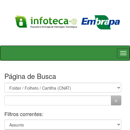
Skip
navigation
Página de Busca
Filtros correntes: