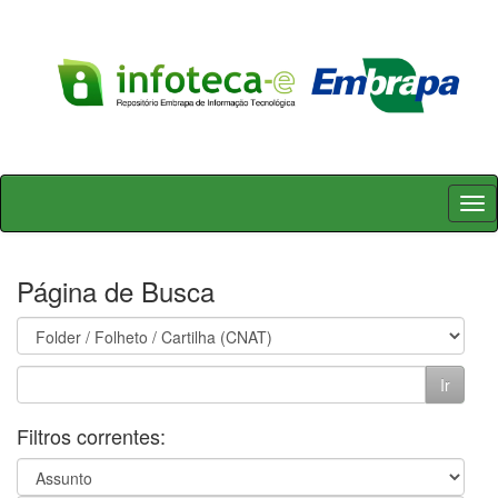
Skip
navigation
Página de Busca
Filtros correntes: