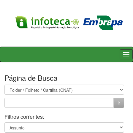
Skip
navigation
Página de Busca
Filtros correntes: