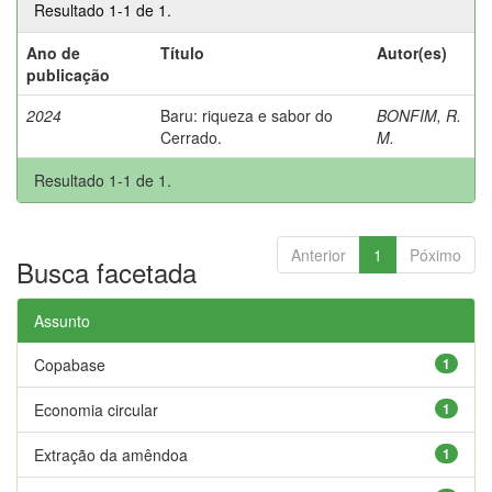
Resultado 1-1 de 1.
Ano de
Título
Autor(es)
publicação
2024
Baru: riqueza e sabor do
BONFIM, R.
Cerrado.
M.
Resultado 1-1 de 1.
Anterior
1
Póximo
Busca facetada
Assunto
Copabase
1
Economia circular
1
Extração da amêndoa
1