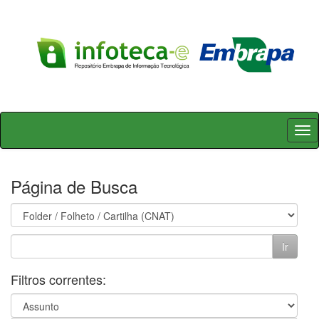
Skip
navigation
Página de Busca
Filtros correntes: