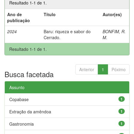
Resultado 1-1 de 1.
Ano de
Título
Autor(es)
publicação
2024
Baru: riqueza e sabor do
BONFIM, R.
Cerrado.
M.
Resultado 1-1 de 1.
Anterior
1
Póximo
Busca facetada
Assunto
Copabase
1
Extração da amêndoa
1
Gastronomia
1