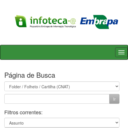
Skip
navigation
Página de Busca
Filtros correntes: