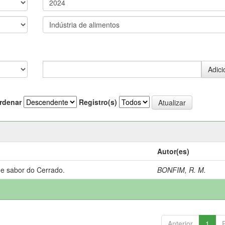
rdenar
Registro(s)
Autor(es)
 e sabor do Cerrado.
BONFIM, R. M.
Anterior
1