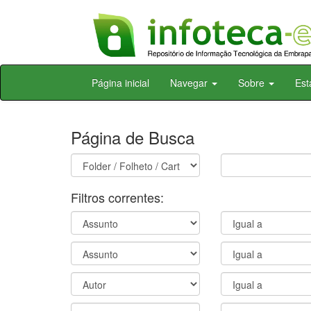
Skip
Página inicial
Navegar
Sobre
Est
navigation
Página de Busca
Filtros correntes: