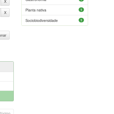
Planta nativa
1
Sociobiodiversidade
1
Póximo