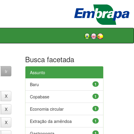
Busca facetada
Assunto
Baru
1
Copabase
1
Economia circular
1
Extração da amêndoa
1
Gastronomia
1