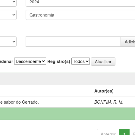
rdenar
Registro(s)
Autor(es)
 e sabor do Cerrado.
BONFIM, R. M.
Anterior
1