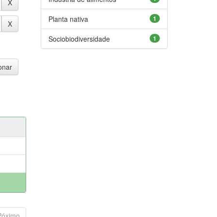
Planta nativa
1
Sociobiodiversidade
1
Póximo