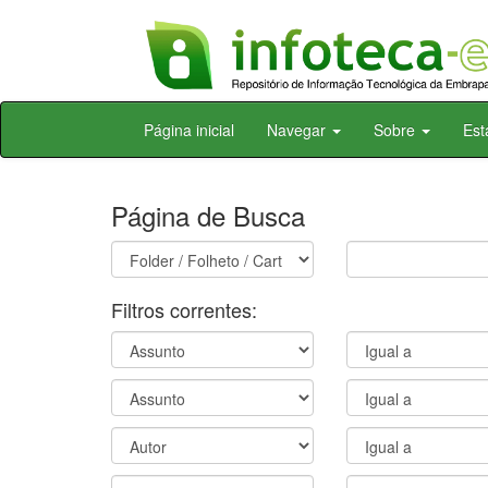
Skip
Página inicial
Navegar
Sobre
Est
navigation
Página de Busca
Filtros correntes: