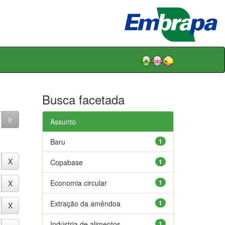
Busca facetada
Assunto
Baru
1
Copabase
1
Economia circular
1
Extração da amêndoa
1
Indústria de alimentos
1