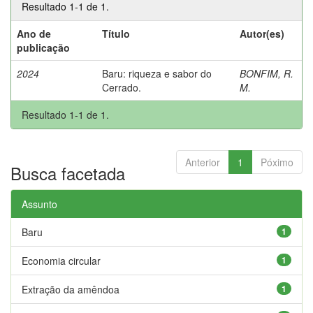
Resultado 1-1 de 1.
Ano de
Título
Autor(es)
publicação
2024
Baru: riqueza e sabor do
BONFIM, R.
Cerrado.
M.
Resultado 1-1 de 1.
Anterior
1
Póximo
Busca facetada
Assunto
Baru
1
Economia circular
1
Extração da amêndoa
1