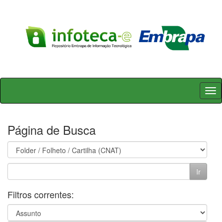
Skip
navigation
Página de Busca
Filtros correntes: