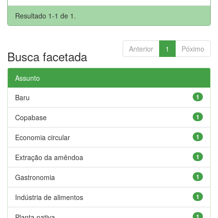
Resultado 1-1 de 1.
Anterior
1
Póximo
Busca facetada
Assunto
Baru
1
Copabase
1
Economia circular
1
Extração da amêndoa
1
Gastronomia
1
Indústria de alimentos
1
Planta nativa
1