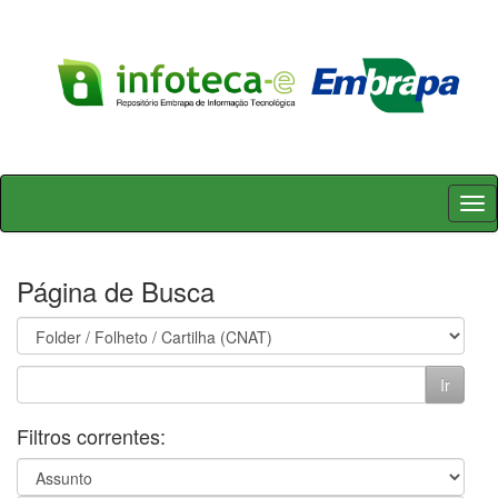
Skip
navigation
Página de Busca
Filtros correntes: