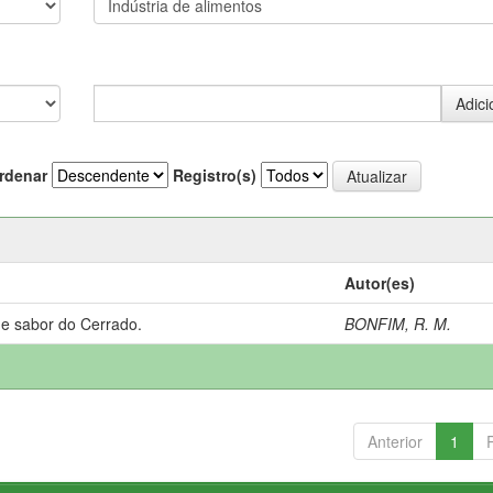
rdenar
Registro(s)
Autor(es)
 e sabor do Cerrado.
BONFIM, R. M.
Anterior
1