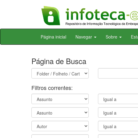
Skip
Página inicial
Navegar
Sobre
Est
navigation
Página de Busca
Filtros correntes: