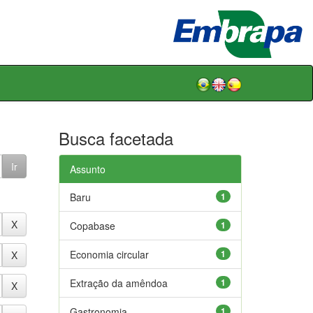
Busca facetada
Assunto
Baru
1
Copabase
1
Economia circular
1
Extração da amêndoa
1
Gastronomia
1