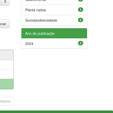
Planta nativa
1
Sociobiodiversidade
1
Ano de publicação
2024
1
Póximo