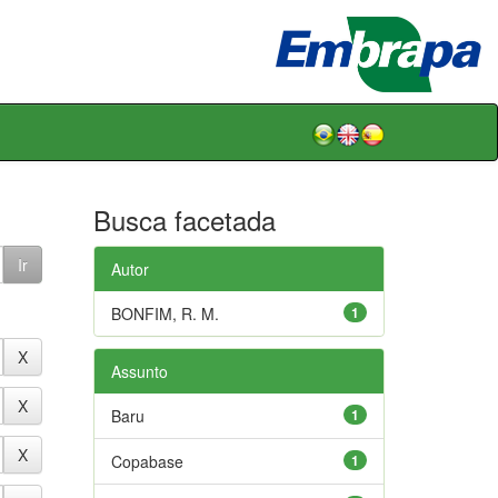
Busca facetada
Autor
BONFIM, R. M.
1
Assunto
Baru
1
Copabase
1