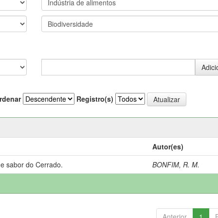
rdenar
Registro(s)
Autor(es)
 e sabor do Cerrado.
BONFIM, R. M.
Anterior
1