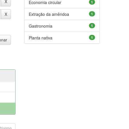
Economia circular
1
Extração da amêndoa
1
Gastronomia
1
Planta nativa
1
Póximo