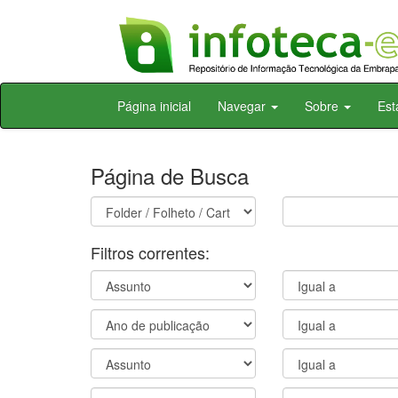
Skip
Página inicial
Navegar
Sobre
Est
navigation
Página de Busca
Filtros correntes: