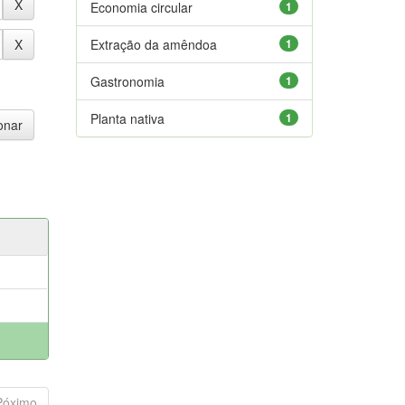
Economia circular
1
Extração da amêndoa
1
Gastronomia
1
Planta nativa
1
Póximo