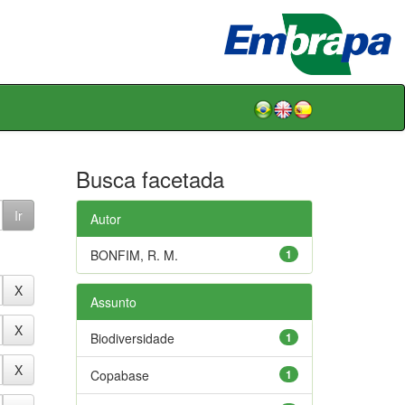
Busca facetada
Autor
BONFIM, R. M.
1
Assunto
Biodiversidade
1
Copabase
1