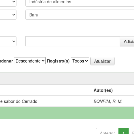
rdenar
Registro(s)
Autor(es)
 e sabor do Cerrado.
BONFIM, R. M.
Anterior
1