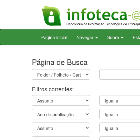
Skip
Página inicial
Navegar
Sobre
Est
navigation
Página de Busca
Filtros correntes: