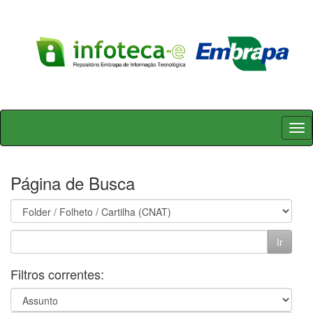
Skip
navigation
Página de Busca
Filtros correntes: