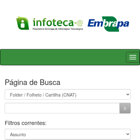
Skip
navigation
Página de Busca
Filtros correntes: