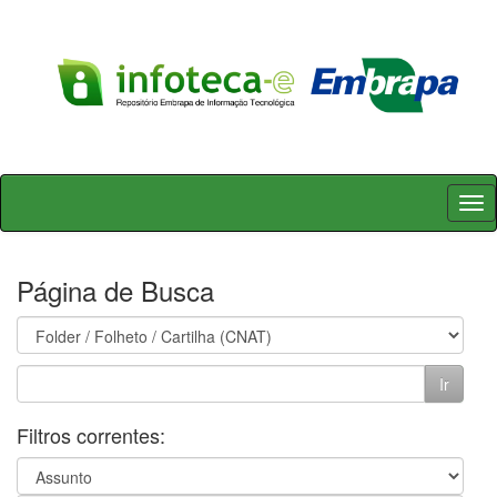
Skip
navigation
Página de Busca
Filtros correntes: