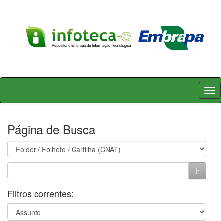
Skip
navigation
Página de Busca
Filtros correntes: