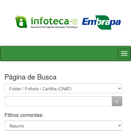
Skip
navigation
Página de Busca
Filtros correntes: