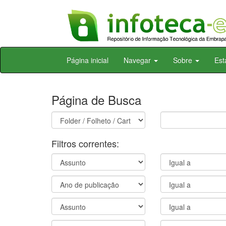
Skip
Página inicial
Navegar
Sobre
Est
navigation
Página de Busca
Filtros correntes: