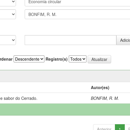
rdenar
Registro(s)
Autor(es)
 e sabor do Cerrado.
BONFIM, R. M.
Anterior
1