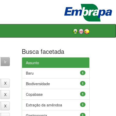
Busca facetada
Assunto
Baru
1
Biodiversidade
1
Copabase
1
Extração da amêndoa
1
Gastronomia
1