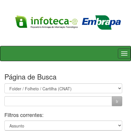
Skip
navigation
Página de Busca
Filtros correntes: