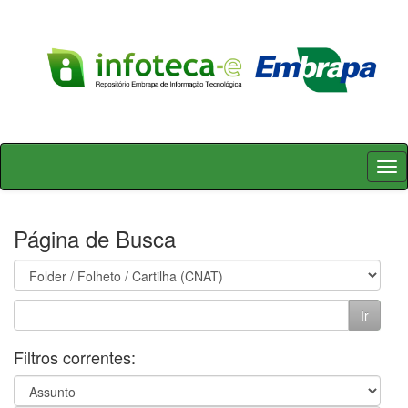
Skip
navigation
Página de Busca
Filtros correntes: