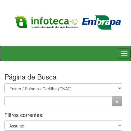
Skip
navigation
Página de Busca
Filtros correntes: