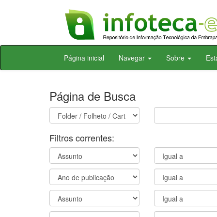
Skip
Página inicial
Navegar
Sobre
Est
navigation
Página de Busca
Filtros correntes: