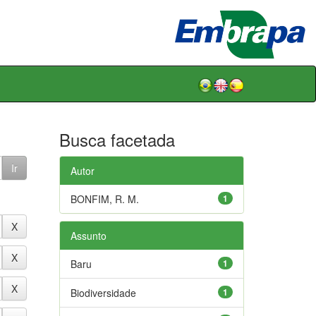
Busca facetada
Autor
BONFIM, R. M.
1
Assunto
Baru
1
Biodiversidade
1