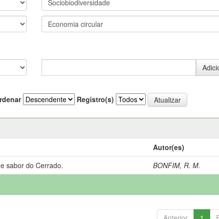
rdenar
Registro(s)
Autor(es)
 e sabor do Cerrado.
BONFIM, R. M.
Anterior
1