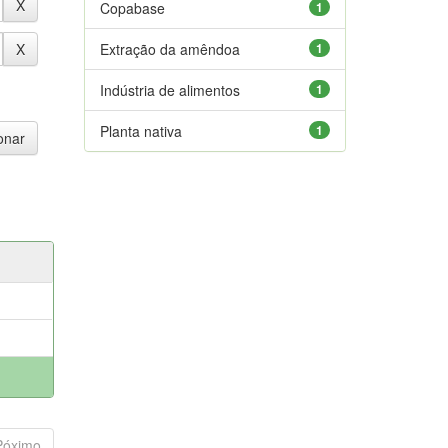
Copabase
1
Extração da amêndoa
1
Indústria de alimentos
1
Planta nativa
1
Póximo