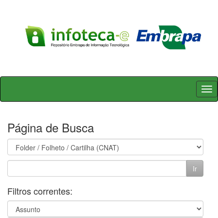
Skip
navigation
Página de Busca
Filtros correntes: