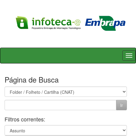
Skip
navigation
Página de Busca
Filtros correntes: