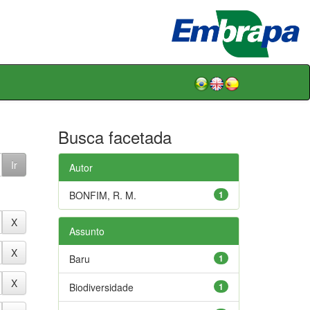
Busca facetada
Autor
BONFIM, R. M.
1
Assunto
Baru
1
Biodiversidade
1