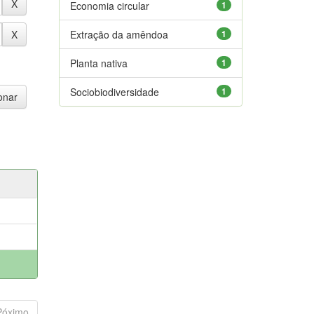
Economia circular
1
Extração da amêndoa
1
Planta nativa
1
Sociobiodiversidade
1
Póximo