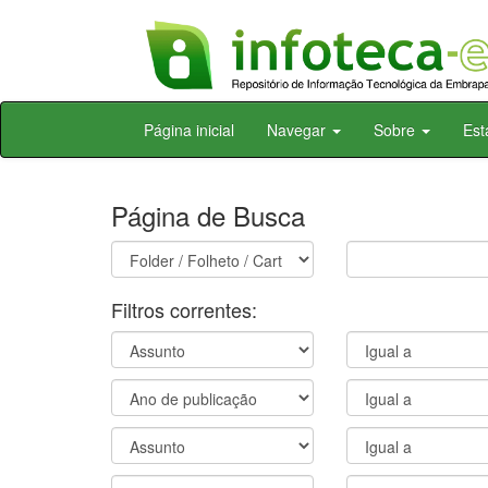
Skip
Página inicial
Navegar
Sobre
Est
navigation
Página de Busca
Filtros correntes: