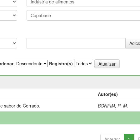
rdenar
Registro(s)
Autor(es)
 e sabor do Cerrado.
BONFIM, R. M.
Anterior
1