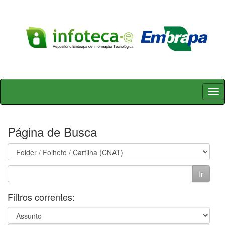
Skip
navigation
Página de Busca
Filtros correntes: