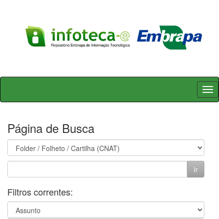
Skip
navigation
Página de Busca
Filtros correntes: