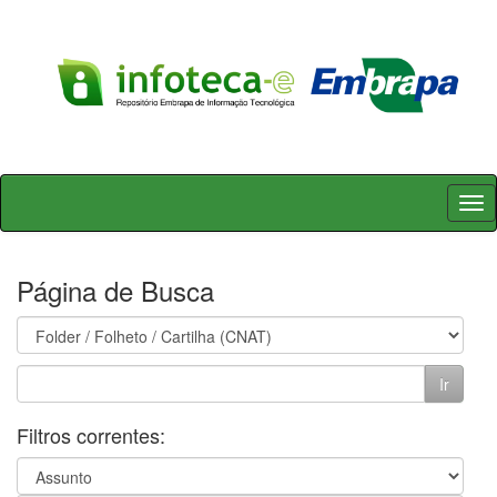
Skip
navigation
Página de Busca
Filtros correntes: