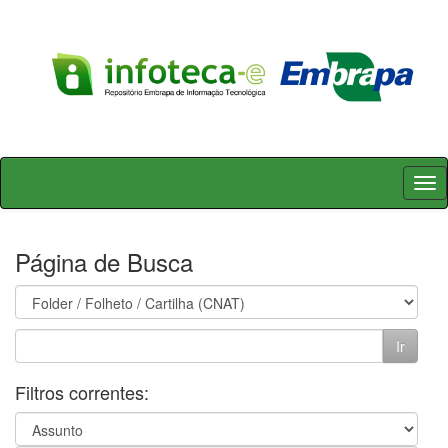
Skip
navigation
Página de Busca
Filtros correntes: