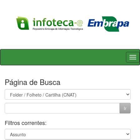
Skip
navigation
Página de Busca
Filtros correntes: