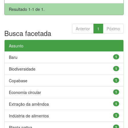
Resultado 1-1 de 1.
Anterior
1
Póximo
Busca facetada
Assunto
Baru
1
Biodiversidade
1
Copabase
1
Economia circular
1
Extração da amêndoa
1
Indústria de alimentos
1
Planta nativa
1