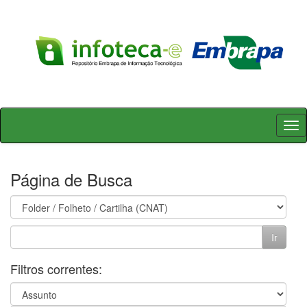
Skip
navigation
Página de Busca
Filtros correntes: