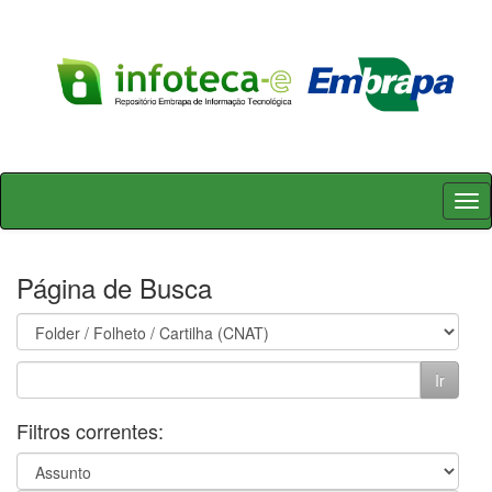
Skip
navigation
Página de Busca
Filtros correntes: