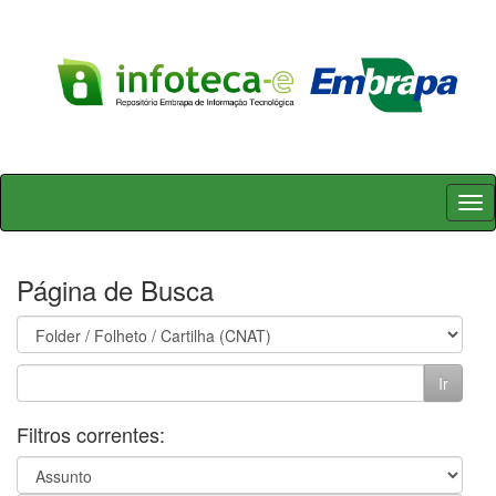
Skip
navigation
Página de Busca
Filtros correntes: