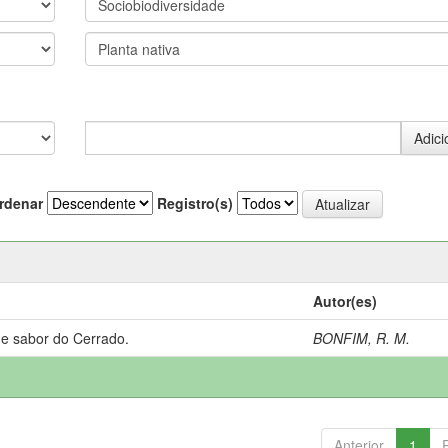
rdenar
Registro(s)
Autor(es)
 e sabor do Cerrado.
BONFIM, R. M.
Anterior
1