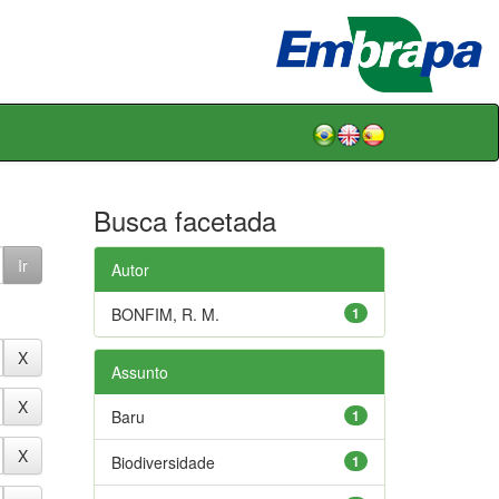
Busca facetada
Autor
BONFIM, R. M.
1
Assunto
Baru
1
Biodiversidade
1