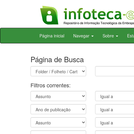
Skip
Página inicial
Navegar
Sobre
Est
navigation
Página de Busca
Filtros correntes: