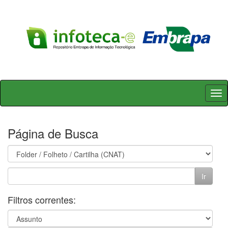
Skip
navigation
Página de Busca
Filtros correntes: