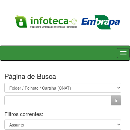
Skip
navigation
Página de Busca
Filtros correntes: