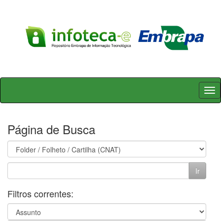
Skip
navigation
Página de Busca
Filtros correntes: