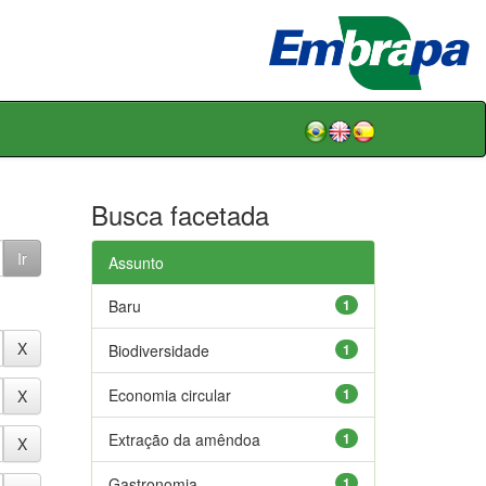
Busca facetada
Assunto
Baru
1
Biodiversidade
1
Economia circular
1
Extração da amêndoa
1
Gastronomia
1