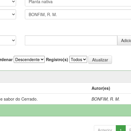
rdenar
Registro(s)
Autor(es)
 e sabor do Cerrado.
BONFIM, R. M.
Anterior
1