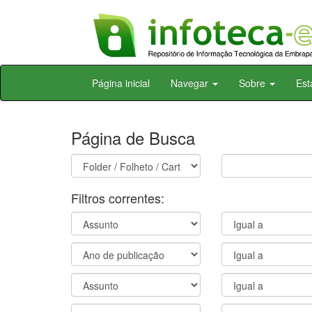
Skip
Página inicial
Navegar
Sobre
Est
navigation
Página de Busca
Filtros correntes: