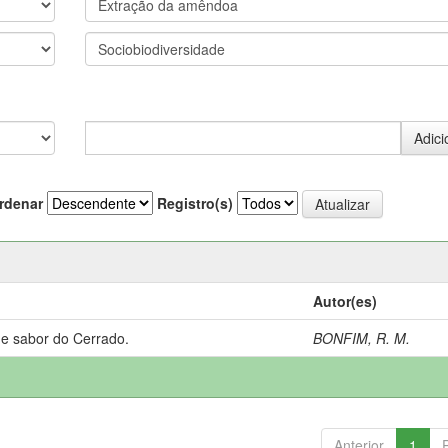
rdenar
Registro(s)
Autor(es)
 e sabor do Cerrado.
BONFIM, R. M.
Anterior
1