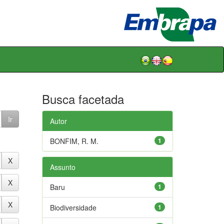
Busca facetada
Autor
BONFIM, R. M.
1
Assunto
Baru
1
Biodiversidade
1